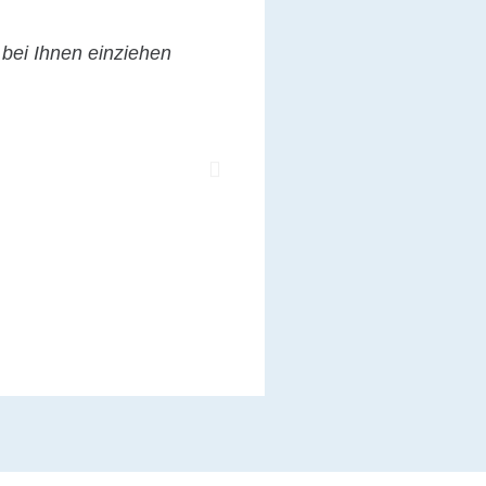
 bei Ihnen einziehen
Alles ist gut Es ist e