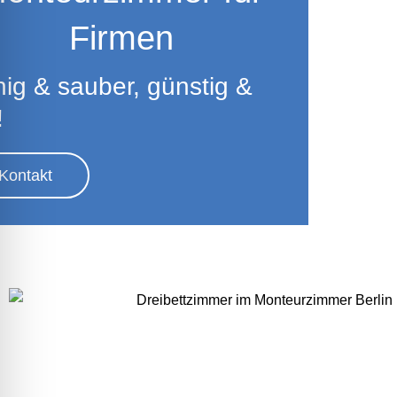
Firmen
ig & sauber, günstig &
!
Kontakt