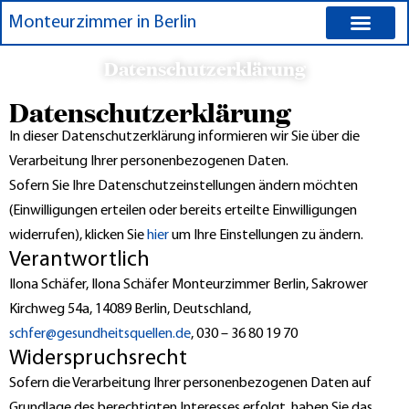
Zum
Monteurzimmer in Berlin
Inhalt
springen
Preise für Monteu
Datenschutzerklärung
Datenschutzerklärung
In dieser Datenschutzerklärung informieren wir Sie über die
Verarbeitung Ihrer personenbezogenen Daten.
Sofern Sie Ihre Datenschutzeinstellungen ändern möchten
(Einwilligungen erteilen oder bereits erteilte Einwilligungen
widerrufen), klicken Sie
hier
um Ihre Einstellungen zu ändern.
Verantwortlich
Ilona Schäfer, Ilona Schäfer Monteurzimmer Berlin, Sakrower
Kirchweg 54a, 14089 Berlin, Deutschland,
schfer@gesundheitsquellen.de
, 030 – 36 80 19 70
Widerspruchsrecht
Sofern die Verarbeitung Ihrer personenbezogenen Daten auf
Grundlage des berechtigten Interesses erfolgt, haben Sie das