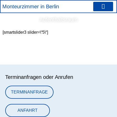
Zum
Monteurzimmer in Berlin
Inhalt
springen
Preise für Monteu
Aufenthaltsraum
[smartslider3 slider=\“5\“]
Terminanfragen oder Anrufen
TERMINANFRAGE
ANFAHRT