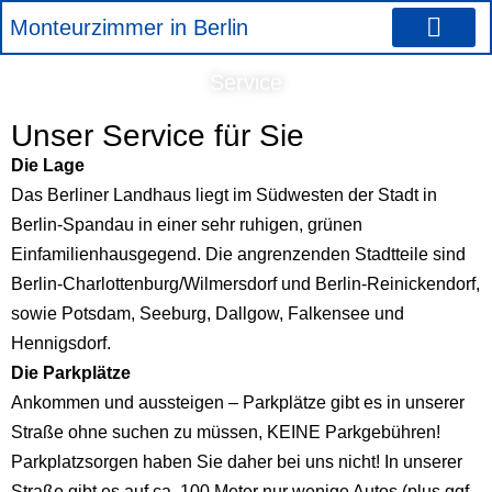
Zum
Monteurzimmer in Berlin
Inhalt
springen
Preise für Monteu
Service
Unser Service für Sie
Die Lage
Das Berliner Landhaus liegt im Südwesten der Stadt in
Berlin-Spandau in einer sehr ruhigen, grünen
Einfamilienhausgegend. Die angrenzenden Stadtteile sind
Berlin-Charlottenburg/Wilmersdorf und Berlin-Reinickendorf,
sowie Potsdam, Seeburg, Dallgow, Falkensee und
Hennigsdorf.
Die Parkplätze
Ankommen und aussteigen – Parkplätze gibt es in unserer
Straße ohne suchen zu müssen, KEINE Parkgebühren!
Parkplatzsorgen haben Sie daher bei uns nicht! In unserer
Straße gibt es auf ca. 100 Meter nur wenige Autos (plus ggf.