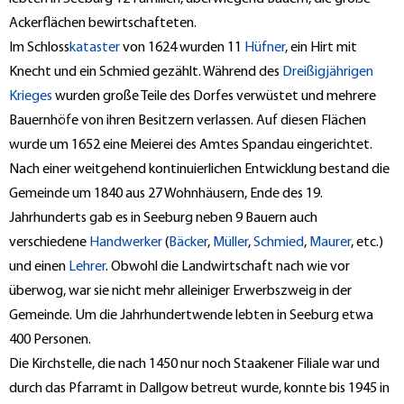
Ackerflächen bewirtschafteten.
Im Schloss
kataster
von 1624 wurden 11
Hüfner
, ein Hirt mit
Knecht und ein Schmied gezählt. Während des
Dreißigjährigen
Krieges
wurden große Teile des Dorfes verwüstet und mehrere
Bauernhöfe von ihren Besitzern verlassen. Auf diesen Flächen
wurde um 1652 eine Meierei des Amtes Spandau eingerichtet.
Nach einer weitgehend kontinuierlichen Entwicklung bestand die
Gemeinde um 1840 aus 27 Wohnhäusern, Ende des 19.
Jahrhunderts gab es in Seeburg neben 9 Bauern auch
verschiedene
Handwerker
(
Bäcker
,
Müller
,
Schmied
,
Maurer
, etc.)
und einen
Lehrer
. Obwohl die Landwirtschaft nach wie vor
überwog, war sie nicht mehr alleiniger Erwerbszweig in der
Gemeinde. Um die Jahrhundertwende lebten in Seeburg etwa
400 Personen.
Die Kirchstelle, die nach 1450 nur noch Staakener Filiale war und
durch das Pfarramt in Dallgow betreut wurde, konnte bis 1945 in