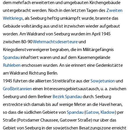
dem mehrfach erweiterten und umgebauten Kirchengebäude
untergebracht werden. Noch in den letzten Tagen des
Zweiten
Weltkriegs
, als Seeburg heftig umkämpft wurde, brannte das
Gebäude vollständig aus und ist inzwischen wieder aufgebaut
worden. Am Waldrand von Seeburg wurden im April 1945
zwischen 80-90
Wehrmachtsdeserteure
und
Kriegsdienstverweigerer begraben, die im Militärgefängnis
Spandau
inhaftiert waren und auf dem Kasernengelände
Ruhleben
erschossen wurden. An sie erinnert eine Gedenkstätte
am Waldrand Richtung Berlin.
1945 führten die alliierten Streitkräfte aus der
Sowjetunion
und
Großbritannien
einen Interessensgebietsaustausch, u. a. zwischen
Seeburg und dem Berliner
Bezirk Spandau
durch. Seeburg
erstreckte sich damals bis auf wenige Meter an die Havel heran,
so dass die südlichen Gebiete von
Spandau
(
Gatow
,
Kladow
) per
Straße (Potsdamer Chaussee, Gatower Straße) nur über das
Gebiet von Seeburg in der sowjetischen Besatzungszone erreicht