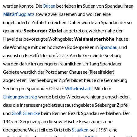
werden konnte. Die
Briten
betrieben im Süden von Spandau ihren
Militärflugplatz
sowie zwei Kasernen und wollten eine
ungehinderte Zufahrt erreichen. Daher wurde an Spandau der so
genannte
Seeburger Zipfel
abgetreten, welcher nahe der
Havel das bevorzugte Wohngebiet
Weinmeisterhöhe
, heute
die Wohnlage mit den höchsten Bodenpreisen in
Spandau
, und
ansonsten Rieselfelder umfasste. An die Gemeinde Seeburg
wurden dafür im geringeren räumlichen Umfang Spandauer
Gebiete westlich der Potsdamer Chaussee (Rieselfelder)
abgetreten. Der Seeburger Zipfel bildet heute die Gemarkung
Seeburg im Spandauer Ortsteil
Wilhelmstadt
. Mit dem
Einigungsvertrag
wurde bei der Wiedervereinigung entschieden,
dass die Interessensgebietsaustauschgebiete Seeburger Zipfel
und
Groß Glienicke
beim Berliner Bezirk Spandau verbleiben. Der
1945 im Gegenzug an die sowjetische Besatzungszone
übergebene Westteil des Ortsteils
Staaken
, seit 1961 eine