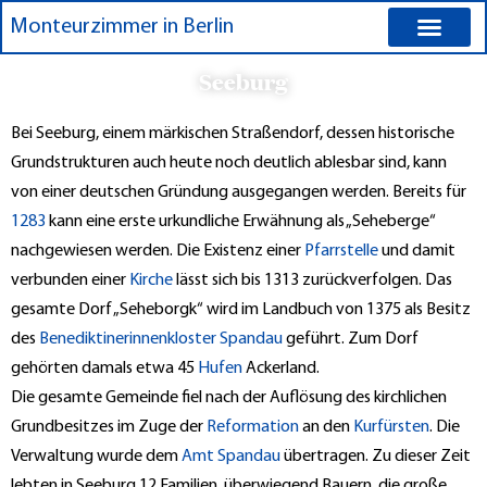
Zum
Monteurzimmer in Berlin
Inhalt
springen
Preise für Monteu
Seeburg
Bei Seeburg, einem märkischen Straßendorf, dessen historische
Grundstrukturen auch heute noch deutlich ablesbar sind, kann
von einer deutschen Gründung ausgegangen werden. Bereits für
1283
kann eine erste urkundliche Erwähnung als „Seheberge“
nachgewiesen werden. Die Existenz einer
Pfarrstelle
und damit
verbunden einer
Kirche
lässt sich bis 1313 zurückverfolgen. Das
gesamte Dorf „Seheborgk“ wird im Landbuch von 1375 als Besitz
des
Benediktinerinnenkloster Spandau
geführt. Zum Dorf
gehörten damals etwa 45
Hufen
Ackerland.
Die gesamte Gemeinde fiel nach der Auflösung des kirchlichen
Grundbesitzes im Zuge der
Reformation
an den
Kurfürsten
. Die
Verwaltung wurde dem
Amt
Spandau
übertragen. Zu dieser Zeit
lebten in Seeburg 12 Familien, überwiegend Bauern, die große