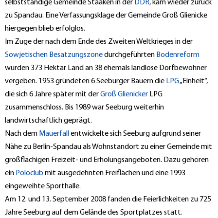
selbstständige Gemeinde Staaken in der
DDR
, kam wieder zurück
zu Spandau. Eine Verfassungsklage der Gemeinde Groß Glienicke
hiergegen blieb erfolglos.
Im Zuge der nach dem Ende des Zweiten Weltkrieges in der
Sowjetischen Besatzungszone
durchgeführten
Bodenreform
wurden 373 Hektar Land an 38 ehemals landlose Dorfbewohner
vergeben. 1953 gründeten 6 Seeburger Bauern die
LPG
„Einheit“,
die sich 6 Jahre später mit der
Groß Glienicker
LPG
zusammenschloss. Bis 1989 war Seeburg weiterhin
landwirtschaftlich geprägt.
Nach dem
Mauerfall
entwickelte sich Seeburg aufgrund seiner
Nähe zu Berlin-Spandau als Wohnstandort zu einer Gemeinde mit
großflächigen Freizeit- und Erholungsangeboten. Dazu gehören
ein
Poloclub
mit ausgedehnten Freiflächen und eine 1993
eingeweihte Sporthalle.
Am 12. und 13. September 2008 fanden die Feierlichkeiten zu 725
Jahre Seeburg auf dem Gelände des Sportplatzes statt.